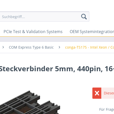
PCIe Test & Validation Systems
OEM Systemintegratio
COM Express Type 6 Basic
conga-TS175 - Intel Xeon / Co
Steckverbinder 5mm, 440pin, 16+
Dieser
Für Frag