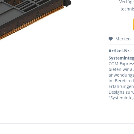
Verfügu
techni
Merken
Artikel-Nr.:
Systeminteg
COM Express
bieten wir a
anwendungs-
im Bereich d
Erfahrungen
Designs zuru
"Systeminteg