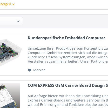
(Temperaturbereich von -40°C bis +85°C) oder Low-Power Dualcor
nzeigen
® N4200 Prozessoren bestückt.
s der "Apollo Lake" CPU-Varianten:
Intended Use Case (specified by
Max.
essor
Core
Kundenspezifische Embedded Computer
Intel)
TDP
Umsetzung Ihrer Produktidee vom Konzept bis z
Industrial Extended Temperature,
m™ x7-
Computers GmbH konzentriert sich auf die Inte
Embedded Broad Market Extended
12W
4
kundenspezifische Systemlösungen, wobei wir e
50
Temp.
Herstellern zusammenarbeiten. Unser Portfolio er
über die...
Industrial Extended Temperature,
Merken
m™ x7-
Embedded Broad Market Extended
12W
4
50
Temp.
COM EXPRESS OEM Carrier Board Design S
Industrial Extended Temperature,
m™ x5-
Embedded Broad Market Extended
9.5W
4
Auf Anfrage bieten wir Ihnen die Entwicklung u
40
Express Carrier-Boards und weitere Services im B
Temp.
wir auf Erfahrungen und Funktionsbloecke aus b