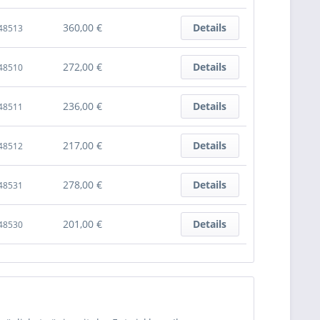
 Anbindung erhältlich, externe Speichermedien
360,00 €
Details
48513
iosignale werden über HDA ausgeführt.
272,00 €
Details
48510
236,00 €
Details
48511
217,00 €
Details
48512
278,00 €
Details
48531
201,00 €
Details
48530