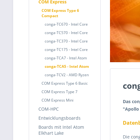
COM Express
COM Express Type 6
Compact
conga-TC670 - Intel Core
conga-TC570 - Intel Core
conga-TC370 - Intel Core
conga-TC175 - Intel Core
conga-TCA7 - Intel Atom
conga-TCA5 - Intel Atom
conga-TCV2 - AMD Ryzen
cong
COM Express Type 6 Basic
COM Express Type 7
COM Express Mini
Das con
"Apollo 
COM-HPC
Entwicklungsboards
Datenb
Boards mit Intel Atom
Elkhart Lake
Die con