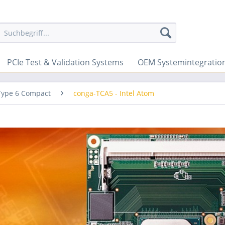
PCIe Test & Validation Systems
OEM Systemintegratio
Type 6 Compact
conga-TCA5 - Intel Atom