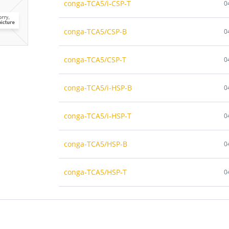
conga-TCA5/i-CSP-T
TCA5/N3350E
- Intel® Celeron™ N3350E Dual Core mit 1.1GHz bis 
0
atz. congatec p/n 048530
TCA5/N4200E
- Intel® Pentium® N4200E Quad Core mit 1.5GHz bis
conga-TCA5/CSP-B
0
atz. congatec p/n 048531
conga-TCA5/CSP-T
0
conga-TCA5/i-HSP-B
0
conga-TCA5/i-HSP-T
0
conga-TCA5/HSP-B
0
conga-TCA5/HSP-T
0