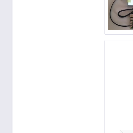
conga-T
conga-T
SODIMM 
85°C. c
conga-T
Steckpla
conga-T
Steckpl
conga-T
Steckpla