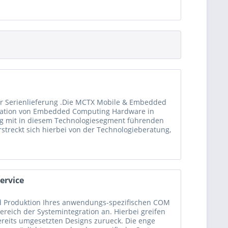
e Intel® Celeron® N3350 und Quadcore Intel®
Processor Base
Max Turbo/Burst
s
Frequency
Frequency
ur Serienlieferung .Die MCTX Mobile & Embedded
gration von Embedded Computing Hardware in
1.6GHz
2.0GHz
ng mit in diesem Technologiesegment führenden
streckt sich hierbei von der Technologieberatung,
1.6GHz
2.0GHz
ervice
1.6GHz
1.8GHz
nd Produktion Ihres anwendungs-spezifischen COM
ereich der Systemintegration an. Hierbei greifen
ereits umgesetzten Designs zurueck. Die enge