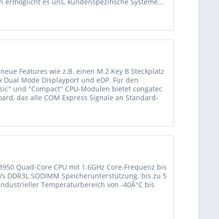
 ermöglicht es uns, kundenspezifische Systeme...
1,3GHz
1.8GHz
1,1GHz
2.4GHz
neue Features wie z.B. einen M.2 Key B Steckplatz
1,1GHz
2.5GHz
3x Dual Mode Displayport und eDP. Für den
asic" und "Compact" CPU-Modulen bietet congatec
oard, das alle COM Express Signale an Standard-
oren ist das Cooling-Interface direkt auf den
tack aus Kupfer entfällt.
cution Units sowie Hardware-De-und
 Express Compact Module unterstützen bis zu
von bis zu drei 4K-Displays, welche über Dual
3950 Quad-Core CPU mit 1.6GHz Core-Frequenz bis
.
/s DDR3L SODIMM Speicherunterstützung. bis zu 5
 Industrieller Temperaturbereich von -40Â°C bis
 GbE Interface und 6 USB Ports zur Verfügung,
nt-fähiges USB OTG Interface konzipiert ist.
 MIPI CSI Kameraeingänge zur Verfügung. Das