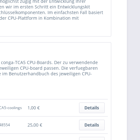
glichst zügig mit der Entwicklung Ihrer
 wir im ersten Schritt ein Entwicklungskit
chlüsselkomponenten. Im einfachsten Fall basiert
 der CPU-Plattform in Kombination mit
c conga-TCA5 CPU-Boards. Der zu verwendende
jeweiligen CPU-board passen. Die verfuegbaren
e im Benutzerhandbuch des jeweiligen CPU-
is 2.0GHz, bis 8GB DDR3L Speicher via
h. Industrieller Temperaturbereich-40°C to
.0GHz, bis 8GB DDR3L Speicher via SODIMM
8510
1,00 €
Details
CA5-coolings
.8GHz, bis 8GB DDR3L Speicher via SODIMM
048511
25,00 €
Details
48554
8GHz, bis 8GB DDR3L Speicher via SODIMM
8512