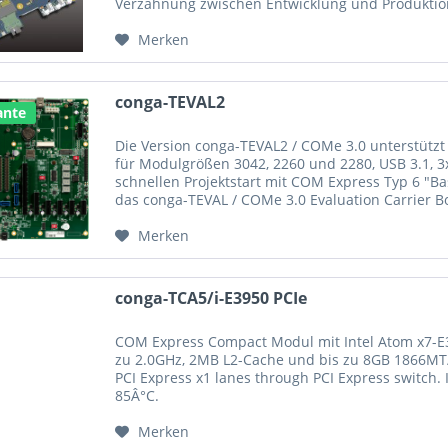
Verzahnung zwischen Entwicklung und Produktion
Industrial Extended Temperature,
m™ x5-
Embedded Broad Market Extended
6.5W
2
Merken
30
Temp.
eron™
conga-TEVAL2
PC/Client/Tablet
6W
2
ante
50E
Die Version conga-TEVAL2 / COMe 3.0 unterstützt 
tium®
PC/Client/Tablet
6W
4
für Modulgrößen 3042, 2260 und 2280, USB 3.1, 
00E
schnellen Projektstart mit COM Express Typ 6 "B
das conga-TEVAL / COMe 3.0 Evaluation Carrier B
 industriellen conga-TCA5 Modulvarianten mit Intel® Atom™ Prozess
PC...
Merken
ren integriert, so dass die Notwendigkeit eines zusätzlichen Heat-S
5 Module verfügen über neue Intel Gen 9 Grafik mit bis zu 18 Exe
conga-TCA5/i-E3950 PCIe
rung für 4K HEVC4, H.264, VP8, MVC und SVC. Die conga-TCA5 COM
 LV SODIMM Arbeitsspeicher. Die Module unterstützen den Betrieb 
COM Express Compact Modul mit Intel Atom x7-E
 LVDS, eDP, DP 1.2 und/oder HDMI 1.4 angebunden werden können
zu 2.0GHz, 2MB L2-Cache und bis zu 8GB 1866MT
PCI Express x1 lanes through PCI Express switch.
85Â°C.
pherie-Interfaces stehen auf dem conga-TCA5 4 PCIe 2.0 Lanes, ein
n drei als USB 3.0 ausgeführt werden und einer als Host- und Clie
Merken
 stehen 2x SPI, 1x LPC und 2x serielle UART Interfaces sowie zwei