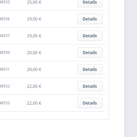
25,00 €
Details
2.3GHz, bis 8GB DDR3L Speicher via SODIMM
48555
 2.5GHz, bis 8GB DDR3L Speicher via SODIMM
29,00 €
Details
48556
29,00 €
Details
48557
20,00 €
Details
48550
20,00 €
Details
48551
22,00 €
Details
48552
22,00 €
Details
48553