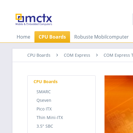
Home
CPU Boards
Robuste Mobilcomputer
CPU Boards
COM Express
COM Express 
CPU Boards
SMARC
Qseven
Pico ITX
Thin Mini-ITX
3.5" SBC