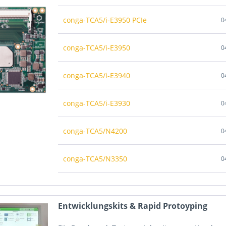
CA5 ist mit bis zu 64 GByte Flashspeicher mit schneller eMMC 5.1
conga-TCA5/i-E3950 PCIe
0
oder über 2x6 Gbps SATA sowie 1x SDIO angekoppelt werden. Aud
TCA5 Blockdiagramm:
conga-TCA5/i-E3950
0
conga-TCA5/i-E3940
0
conga-TCA5/i-E3930
0
conga-TCA5/N4200
0
conga-TCA5/N3350
0
Entwicklungskits & Rapid Protoyping