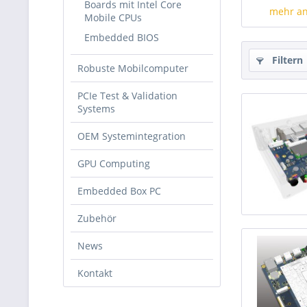
Boards mit Intel Core
E3950) 
mehr a
Mobile CPUs
Pentium
Embedded BIOS
Filtern
Robuste Mobilcomputer
Feature
PCIe Test & Validation
Proc
Systems
OEM Systemintegration
Ato
GPU Computing
E39
Embedded Box PC
Ato
Zubehör
E39
News
Ato
Kontakt
E39